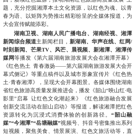
题
，充分
挖掘湘潭本土文化资源，
以红色为魂、以青
春为语、以矩阵为势推出精彩纷呈的
全
媒体报道，
为
大会宣传赋能添彩
‌。
湖南卫视、湖南人民广播电台、湖南经视、湘潭
新闻综合频道
主新闻栏目，
新湖南、华声在线、红网
/
时刻新闻、芒果TV、风芒、晨视频、新湘潭、湘潭传
媒网
等
播发
《第六届湖南旅游发展大会在湘潭开幕》
《红色热土
青春激扬
——第六届湖南旅游发展大会开
幕式侧记》
等重点稿件以及
城市形象宣传片《红色热
土
·青春湘潭》
，呈现大会开幕图景
。
各媒体
围绕
湖南
省红色旅游高质量发展推进会
，
播发《韶山
“映山红·电
影里”启幕
让红色文化潮起来》《红色旅游融合发展
创新交流活动在韶山启动》等报道，
解读
湘潭
把
红色
资源转化
为沉浸式消费体验的创新路径。
“韶山融
媒”
“今湘潭”“岳塘融媒”
视频号
、抖音号密集推出系列
短视频，聚焦美食、情景展演、红色文旅活动等，直