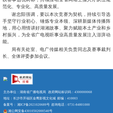
范化、专业化、高质量发展。
谢忠阳
强调，要以本次竞赛为契机，持续引导
选
手坚守行业初心、锤炼专业本领
、
深耕新媒体传播阵
地，
用心
用情讲好湖湘故事、聚力赋能本土产业
和
乡
村振兴，为全省广电视听事业高质量发展注入澎湃动
能。
局有关处室、电广传媒相关负责同志及赛事裁判
长、全体评委参加会议。
主办单位：湖南省广播电视局 政府网站标识码：4300000068
地址：长沙市开福区金鹰影视文化城 邮编：410003
备案号： 湘ICP备2021020689号
咨询电话：0731-84801000
湘公网安备43010502000540号