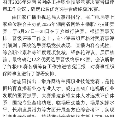
召开
2026年湖南省网络主播职业技能竞赛
决赛晋级评
审工作会议
，
确定
12名优秀选手晋级终极PK赛。
由国家广播电视总局人事司指导、省广电局等七
家单位联合主办的
2026年湖南省网络主播职业技能竞
赛，于6月27日—28日在宁乡举行决赛。根据赛事安
排，晋级评审工作
会上，专业评审组严格对照赛事评
判细则，围绕选手赛场竞技表现、直播内容合规性、
综合职业素养
等维度逐项复核。
经多轮评议、层层核
验
，
最终确定
12名优秀选手晋级终极PK赛
。
会议听取
了
终极
PK赛各项筹备工作推进情况汇报，
对
赛事组织
保障事宜
进行了部署安排
。
谢忠阳指出，举办网络主播职业技能竞赛，是挖
掘培育直播新业态专业人才、规范全省
广电视听
行业
发展的重要抓手。大赛搭建多维立体
人才选拔评价体
系
，围绕专业基础功底、临场应变能力、场景实操水
平、长期发展潜力
等方面
开展全方位综合考评，
实现
以赛事选优树标
，持续推动全省网络主播人才队伍规