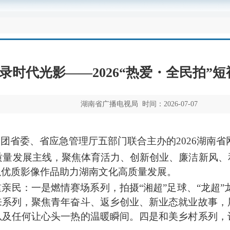
录时代光影——2026“热爱・全民拍”
湖南省广播电视局 时间：2026-07-07
、团省委、省应急管理厅五部门联合主办的
2026湖
高质量发展主线，聚焦体育活力、创新创业、廉洁新风
以优质影像作品助力湖南文化高质量发展。
槛亲民：一是燃情赛场系列，拍摄
“湘超”足球、“龙超
来系列，聚焦青年奋斗、返乡创业、新业态就业故事，
以及任何让
心
头一热的温暖瞬间。四是和美乡村系列，